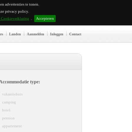
n advertenties te tonen.
ze privacy policy.
n Cookieverklaring
.
Accepteren
ers
Landen
Aanmelden
Inloggen
Contact
Accommodatie type:
vakantiehuis
camping
hotel
pension
appartement