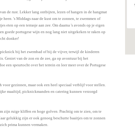
 van de rust. Lekker lang ontbijten, lezen of hangen in de hangmat
 je heen. 's Middags naar de kust om te zonnen, te zwemmen of
tjes eten op een terrasje aan zee. Om daarna 's avonds op je eigen
en goede portugese wijn en nog lang niet uitgekeken te raken op
echt donker!
picknick bij het zwembad of bij de vijver, terwijl de kinderen
 is. Geniet van de zon en de zee, ga op avontuur bij het
oe een speurtocht over het terrein en leer meer over de Portugese
sch voor gezinnen, maar ook een heel speciaal verblijf voor stellen.
lijke maaltijd, picknickmanden en catering kunnen verzorgd
 zijn ruige kliffen en hoge golven. Prachtig om te zien, om te
Maar gelukkig zijn er ook genoeg beschutte baaitjes om te zonnen
 zich prima kunnen vermaken.