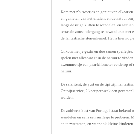
Kom met z'n tweetjes en geniet van elkaar en
en genieten van het uitzicht en de natuur om
langs de ruige kliffen te wandelen, en sardien
terras de zonsondergang te bewonderen met e
de fantastische sterrenhemel. Het is hier nog 
Of kom met je gezin en doe samen spelletjes, 
spelen met alles wat er in de natuur te vinden
zwemmeertje een paar kilometer verderop of d
natuur.
De safaritent, de yurt en de tipi zijn fantasti
Ontbijtservice, 2 keer per week een gezamen
worden.
De zuidwest kust van Portugal staat bekend om
wandelen en eens een surflesje te proberen. 
en te zwemmen, en waar ook kleine kinderen