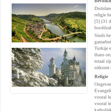
Bevolki
Duitslan
religie 
[5] (31 
hoofdzak
Sinds he
gastarbe
Turkije 
thans on
totaal z
uitkomt 
Religie
Ongeveer
Evangeli
vooral l
vooral i
katholie