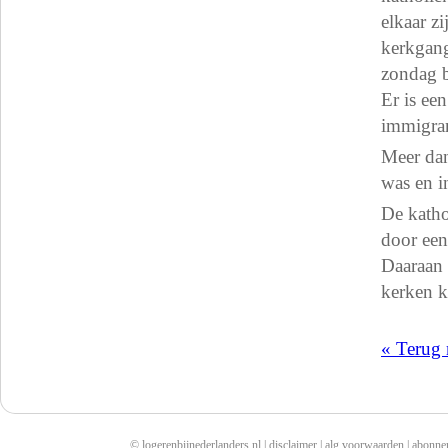
elkaar zi
kerkgang
zondag b
Er is ee
immigran
Meer dan
was en i
De katho
door een
Daaraan 
kerken k
« Terug 
© logerenbijnederlanders.nl |
disclaimer
|
alg voorwaarden
|
abonne