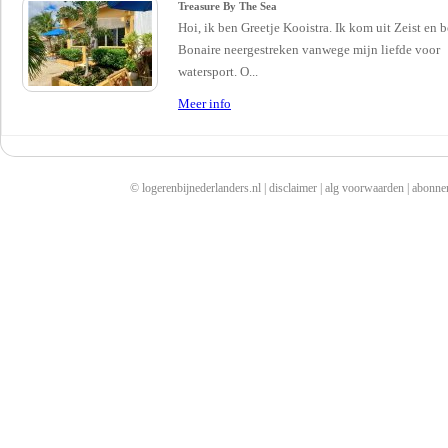
Treasure By The Sea
Hoi, ik ben Greetje Kooistra. Ik kom uit Zeist en 
Bonaire neergestreken vanwege mijn liefde voor
watersport. O...
Meer info
© logerenbijnederlanders.nl |
disclaimer
|
alg voorwaarden
|
abonne