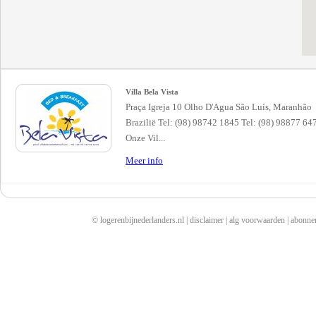
Villa Bela Vista
Praça Igreja 10 Olho D'Agua São Luís, Maranhão
Brazilië Tel: (98) 98742 1845 Tel: (98) 98877 64
Onze Vil...
Meer info
© logerenbijnederlanders.nl |
disclaimer
|
alg voorwaarden
|
abonne