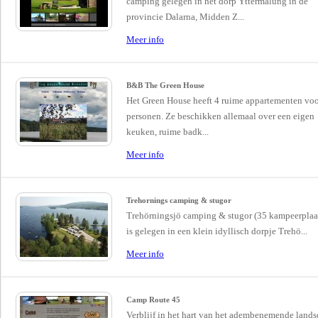
camping gelegen in het dorp Yttermalung in de
provincie Dalarna, Midden Z...
Meer info
B&B The Green House
Het Green House heeft 4 ruime appartementen voo
personen. Ze beschikken allemaal over een eigen
keuken, ruime badk...
Meer info
Trehornings camping & stugor
Trehörningsjö camping & stugor (35 kampeerplaa
is gelegen in een klein idyllisch dorpje Trehö...
Meer info
Camp Route 45
Verblijf in het hart van het adembenemende land