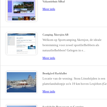
Vakantiehuis Silltal
Meer info
Camping Åkersjön AB
Welkom op Sportcamping Akersjon, de ideale
bestemming voor zowel sportliefhebbers als
natuurliefhebbers! Gelegen in e...
Meer info
Bondgård Harkfallet
Locatie van de woning: Stora Lönnhöjden is een
plattelandsdorpje zo'n 19 km boven Lesjöfors (Ge
Meer info
Sandaholm Restaurant en Camping