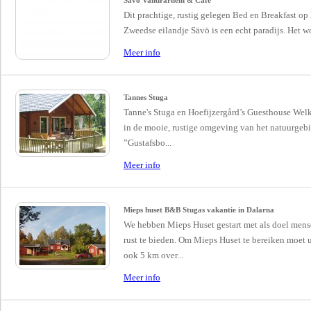
Sävö Vandrarhem & Café
Dit prachtige, rustig gelegen Bed en Breakfast op 
Zweedse eilandje Sävö is een echt paradijs. Het wo
Meer info
Tannes Stuga
Tanne's Stuga en Hoefijzergård’s Guesthouse We
in de mooie, rustige omgeving van het natuurgeb
”Gustafsbo...
Meer info
Mieps huset B&B Stugas vakantie in Dalarna
We hebben Mieps Huset gestart met als doel men
rust te bieden. Om Mieps Huset te bereiken moet 
ook 5 km over...
Meer info