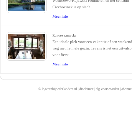
Woluszewo/Kujawski Pommeren en het centrum
Ciechocinek is op slech...
Meer info
Ranczo santocko
Een ideale plek voor een vakantie of een weekend
weg met het hele gezin. Tevens is het een uitvalsb
voor fietst...
Meer info
© logerenbijnederlanders.nl |
disclaimer
|
alg voorwaarden
|
abonne